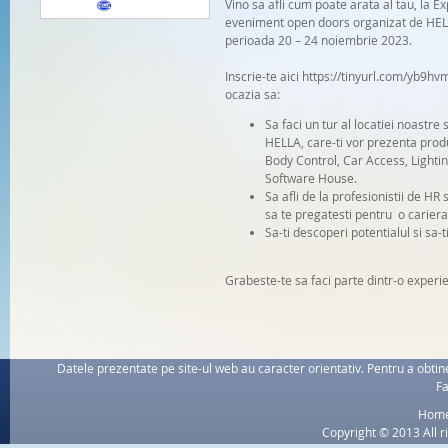
Vino sa afli cum poate arata al tau, la E
eveniment open doors organizat de HELL
perioada 20 – 24 noiembrie 2023.
Inscrie-te aici https://tinyurl.com/yb9hv
ocazia sa:
Sa faci un tur al locatiei noastre s
HELLA, care-ti vor prezenta prod
Body Control, Car Access, Lightin
Software House.
Sa afli de la profesionistii de HR 
sa te pregatesti pentru o carier
Sa-ti descoperi potentialul si sa-t
Grabeste-te sa faci parte dintr-o experi
Datele prezentate pe site-ul web au caracter orientativ. Pentru a obtine
Fa
Hom
Copyright © 2013 All r