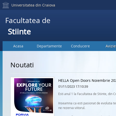
Universitatea din Craiova
Facultatea de
Stiinte
Acasa
Departamente
Conducere
Avizie
Noutati
HELLA Open Doors Noiembrie 20
01/11/2023 17:10:39
Esti anul 1 la Facultatea de Stiinte, din 
Inseamna ca esti pasionat de evolutia teh
ne rezerva viitorul.