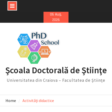
Skip
06 Aug,
2026
to
content
Şcoala Doctorală de Ştiinţe
Universitatea din Craiova – Facultatea de Ştiinţe
Home
Activităţi didactice