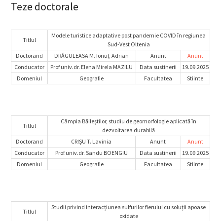
Teze doctorale
Modele turistice adaptative post pandemie COVID în regiunea
Titlul
Sud-Vest Oltenia
Doctorand
DRĂGULEASA M. Ionuț-Adrian
Anunt
Anunt
Conducator
Prof.univ.dr. Elena Mirela MAZILU
Data sustinerii
19.09.2025
Domeniul
Geografie
Facultatea
Stiinte
Câmpia Băileștilor, studiu de geomorfologie aplicată în
Titlul
dezvoltarea durabilă
Doctorand
CRIȘU T. Lavinia
Anunt
Anunt
Conducator
Prof.univ.dr. Sandu BOENGIU
Data sustinerii
19.09.2025
Domeniul
Geografie
Facultatea
Stiinte
Studii privind interacțiunea sulfurilor fierului cu soluții apoase
Titlul
oxidate