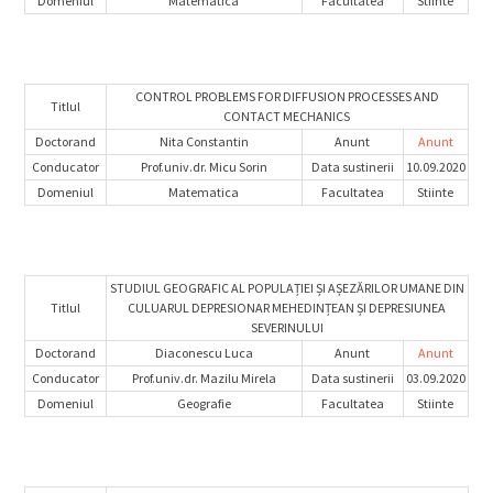
Domeniul
Matematica
Facultatea
Stiinte
CONTROL PROBLEMS FOR DIFFUSION PROCESSES AND
Titlul
CONTACT MECHANICS
Doctorand
Nita Constantin
Anunt
Anunt
Conducator
Prof.univ.dr. Micu Sorin
Data sustinerii
10.09.2020
Domeniul
Matematica
Facultatea
Stiinte
STUDIUL GEOGRAFIC AL POPULAȚIEI ȘI AȘEZĂRILOR UMANE DIN
Titlul
CULUARUL DEPRESIONAR MEHEDINȚEAN ȘI DEPRESIUNEA
SEVERINULUI
Doctorand
Diaconescu Luca
Anunt
Anunt
Conducator
Prof.univ.dr. Mazilu Mirela
Data sustinerii
03.09.2020
Domeniul
Geografie
Facultatea
Stiinte