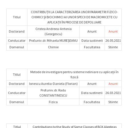
CONTRIBUȚII LA CARACTERIZAREA UNOR PARAMETRI FIZICO-
Titlul
CHIMICI ȘI BIOCHIMICI AI UNOR SPECII DE MACROMICETE CU
APLICAȚII ÎN PROCESE DE DEPOLUARE
Cristea Andreea-Antonia
Doctorand
Anunt
Anunt
(Georgescu)
Conducator
Prof.univ.dr. Mihaela MUREȘEANU
Data sustinerii
26.05.2021
Domeniul
Chimie
Facultatea
Stiinte
Metode de investigare pentru sisteme neliniare cu aplicații în
Titlul
fizică
Doctorand
Ionescu Aurelia-Daniela (Florian)
Anunt
Anunt
Prof.univ.dr. Radu
Conducator
Data sustinerii
26.03.2021
CONSTANTINESCU
Domeniul
Fizica
Facultatea
Stiinte
Titlul
Contributions to the Study of Some Classes of BCK Algebras