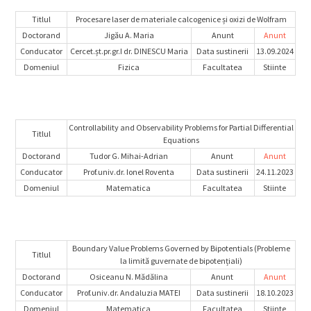
Titlul
Procesare laser de materiale calcogenice și oxizi de Wolfram
Doctorand
Jigău A. Maria
Anunt
Anunt
Conducator
Cercet.șt.pr.gr.I dr. DINESCU Maria
Data sustinerii
13.09.2024
Domeniul
Fizica
Facultatea
Stiinte
Controllability and Observability Problems for Partial Differential
Titlul
Equations
Doctorand
Tudor G. Mihai-Adrian
Anunt
Anunt
Conducator
Prof.univ.dr. Ionel Roventa
Data sustinerii
24.11.2023
Domeniul
Matematica
Facultatea
Stiinte
Boundary Value Problems Governed by Bipotentials (Probleme
Titlul
la limită guvernate de bipotențiali)
Doctorand
Osiceanu N. Mădălina
Anunt
Anunt
Conducator
Prof.univ.dr. Andaluzia MATEI
Data sustinerii
18.10.2023
Domeniul
Matematica
Facultatea
Stiinte