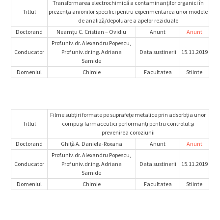
Transformarea electrochimică a contaminanţilor organici în
Titlul
prezenţa anionilor specifici pentru experimentarea unor modele
de analiză/depoluare a apelor reziduale
Doctorand
Neamțu C. Cristian – Ovidiu
Anunt
Anunt
Prof.univ.dr. Alexandru Popescu,
Conducator
Prof.univ.dr.ing. Adriana
Data sustinerii
15.11.2019
Samide
Domeniul
Chimie
Facultatea
Stiinte
Filme subţiri formate pe suprafeţe metalice prin adsorbţia unor
Titlul
compuşi farmaceutici performanţi pentru controlul şi
prevenirea coroziunii
Doctorand
Ghiță A. Daniela-Roxana
Anunt
Anunt
Prof.univ.dr. Alexandru Popescu,
Conducator
Prof.univ.dr.ing. Adriana
Data sustinerii
15.11.2019
Samide
Domeniul
Chimie
Facultatea
Stiinte