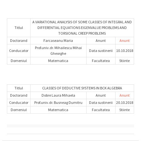
A VARIATIONAL ANALYSIS OF SOME CLASSES OF INTEGRAL AND
Titlul
DIFFERENTIAL EQUATIONS EIGENVALUE PROBLEMS AND
TORSIONAL CREEP PROBLEMS
Doctorand
Farcaseanu Maria
Anunt
Anunt
Prof.univ.dr. Mihailescu Mihai
Conducator
Data sustinerii
10.10.2018
Gheorghe
Domeniul
Matematica
Facultatea
Stiinte
Titlul
CLASSES OF DEDUCTIVE SYSTEMS IN BCK ALGEBRA
Doctorand
Dobre Laura Mihaela
Anunt
Anunt
Conducator
Prof.univ.dr. Busneag Dumitru
Data sustinerii
20.10.2018
Domeniul
Matematica
Facultatea
Stiinte