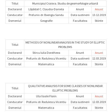
Titlul
Municipiul Craiova. Studiu de geomorfologie urbană
Doctorand
Lăpădat C. Claudia-Daniela
Anunt
Anunt
Conducator
Prof.univ.dr. Boengiu Sandu
Data sustinerii
13.12.2019
Domeniul
Geografie
Facultatea
Stiinte
METHODS OF NONLINEAR ANALYSIS IN THE STUDY OF ELLIPTIC
Titlul
PROBLEMS
Doctorand
Stircu Iulia Dorotheea
Anunt
Anunt
Conducator
Prof.univ.dr. Radulescu Vicentiu
Data sustinerii
12.03.2019
Domeniul
Matematica
Facultatea
Stiinte
QUALITATIVE ANALYSIS FOR SOME CLASSES OF NONLINEAR
Titlul
ELLIPTIC PROBLEMS
Doctorand
Uta Vasile Florin
Anunt
Anunt
Conducator
Prof.univ.dr. Radulescu Vicentiu
Data sustinerii
12.03.2019
Domeniul
Matematica
Facultatea
Stiinte