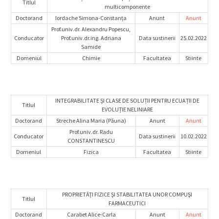
Titlul
multicomponente
Doctorand
Iordache Simona-Constanța
Anunt
Anunt
Prof.univ.dr. Alexandru Popescu,
Conducator
Prof.univ.dr.ing. Adriana
Data sustinerii
25.02.2022
Samide
Domeniul
Chimie
Facultatea
Stiinte
INTEGRABILITATE ȘI CLASE DE SOLUȚII PENTRU ECUAȚII DE
Titlul
EVOLUȚIE NELINIARE
Doctorand
Streche Alina Maria (Păuna)
Anunt
Anunt
Prof.univ.dr. Radu
Conducator
Data sustinerii
10.02.2022
CONSTANTINESCU
Domeniul
Fizica
Facultatea
Stiinte
PROPRIETĂŢI FIZICE ŞI STABILITATEA UNOR COMPUŞI
Titlul
FARMACEUTICI
Doctorand
Carabet Alice-Carla
Anunt
Anunt