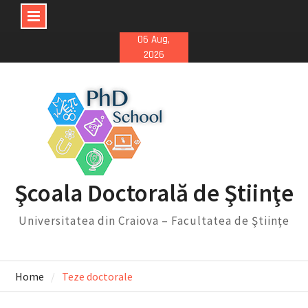
Skip
06 Aug,
2026
to
content
Şcoala Doctorală de Ştiinţe
Universitatea din Craiova – Facultatea de Ştiinţe
Home
Teze doctorale