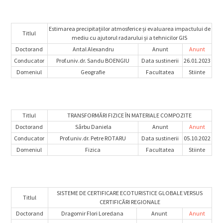
Estimarea precipitațiilor atmosferice și evaluarea impactului de
Titlul
mediu cu ajutorul radarului și a tehnicilor GIS
Doctorand
Antal Alexandru
Anunt
Anunt
Conducator
Prof.univ.dr. Sandu BOENGIU
Data sustinerii
26.01.2023
Domeniul
Geografie
Facultatea
Stiinte
Titlul
TRANSFORMĂRI FIZICE ÎN MATERIALE COMPOZITE
Doctorand
Sârbu Daniela
Anunt
Anunt
Conducator
Prof.univ.dr. Petre ROTARU
Data sustinerii
05.10.2022
Domeniul
Fizica
Facultatea
Stiinte
SISTEME DE CERTIFICARE ECOTURISTICE GLOBALE VERSUS
Titlul
CERTIFICĂRI REGIONALE
Doctorand
Dragomir Flori Loredana
Anunt
Anunt