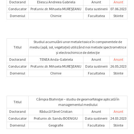
Doctorand
Eliescu Andreea Gabriela
Anunt
Anunt
Conducator
Prof.univ.dr. Mihaela MUREȘEANU
Data sustinerii
07.06.2023
Domeniul
Chimie
Facultatea
Stiinte
Studiul acumulării unor metale toxice în componentele de
Titlul
mediu (apă, sol, vegetație) utilizând noi metode spectrometrice
și electrochimice de detecție
Doctorand
TENEA Anda-Gabriela
Anunt
Anunt
Conducator
Prof.univ.dr. Mihaela MUREȘEANU
Data sustinerii
26.05.2023
Domeniul
Chimie
Facultatea
Stiinte
Câmpia Blahniţei – studiu de geomorfologie aplicată în
Titlul
managementul mediului
Doctorand
Răducă Fănel Cristian
Anunt
Anunt
Conducator
Prof.univ.dr. Sandu BOENGIU
Data sustinerii
24.03.2023
Domeniul
Geografie
Facultatea
Stiinte