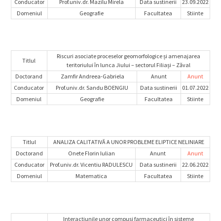
Conducator
Prof.univ.dr. Mazilu Mirela
Data sustinerii
23.09.2022
Domeniul
Geografie
Facultatea
Stiinte
Riscuri asociate proceselor geomorfologice și amenajarea
Titlul
teritoriului în lunca Jiului – sectorul Filiași – Zăval
Doctorand
Zamfir Andreea-Gabriela
Anunt
Anunt
Conducator
Prof.univ.dr. Sandu BOENGIU
Data sustinerii
01.07.2022
Domeniul
Geografie
Facultatea
Stiinte
Titlul
ANALIZA CALITATIVĂ A UNOR PROBLEME ELIPTICE NELINIARE
Doctorand
Onete Florin Iulian
Anunt
Anunt
Conducator
Prof.univ.dr. Vicentiu RADULESCU
Data sustinerii
22.06.2022
Domeniul
Matematica
Facultatea
Stiinte
Interacțiunile unor compuși farmaceutici în sisteme