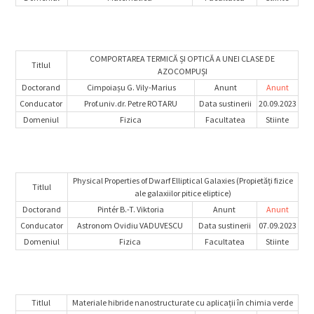
COMPORTAREA TERMICĂ ȘI OPTICĂ A UNEI CLASE DE
Titlul
AZOCOMPUȘI
Doctorand
Cimpoiașu G. Vily-Marius
Anunt
Anunt
Conducator
Prof.univ.dr. Petre ROTARU
Data sustinerii
20.09.2023
Domeniul
Fizica
Facultatea
Stiinte
Physical Properties of Dwarf Elliptical Galaxies (Propietăți fizice
Titlul
ale galaxiilor pitice eliptice)
Doctorand
Pintér B.-T. Viktoria
Anunt
Anunt
Conducator
Astronom Ovidiu VADUVESCU
Data sustinerii
07.09.2023
Domeniul
Fizica
Facultatea
Stiinte
Titlul
Materiale hibride nanostructurate cu aplicații în chimia verde