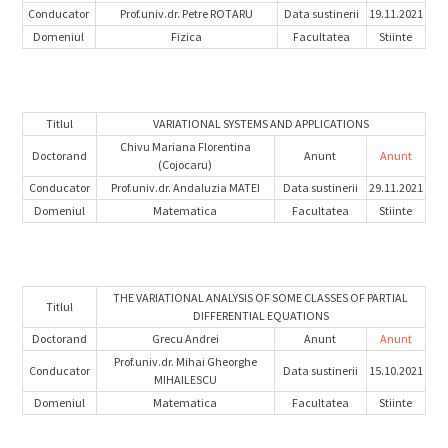
Conducator
Prof.univ.dr. Petre ROTARU
Data sustinerii
19.11.2021
Domeniul
Fizica
Facultatea
Stiinte
Titlul
VARIATIONAL SYSTEMS AND APPLICATIONS
Chivu Mariana Florentina
Doctorand
Anunt
Anunt
(Cojocaru)
Conducator
Prof.univ.dr. Andaluzia MATEI
Data sustinerii
29.11.2021
Domeniul
Matematica
Facultatea
Stiinte
THE VARIATIONAL ANALYSIS OF SOME CLASSES OF PARTIAL
Titlul
DIFFERENTIAL EQUATIONS
Doctorand
Grecu Andrei
Anunt
Anunt
Prof.univ.dr. Mihai Gheorghe
Conducator
Data sustinerii
15.10.2021
MIHAILESCU
Domeniul
Matematica
Facultatea
Stiinte