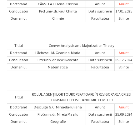
Doctorand
CÂRSTEA I. Elena-Cristina
Anunt
Anunt
Conducator
Prof.univ.dr. Paul Chirita
Data sustinerii
17.01.2025
Domeniul
Chimie
Facultatea
Stiinte
Titlul
Convex Analysis and Majorization Theory
Doctorand
Lăchescu M. Geanina-Maria
Anunt
Anunt
Conducator
Prof.univ.dr. Ionel Roventa
Data sustinerii
05.12.2024
Domeniul
Matematica
Facultatea
Stiinte
ROLUL AGENȚIILOR TOUROPERATOARE ÎN REVIGORAREA CRIZEI
Titlul
TURISMULUI POST PANDEMIC COVID 19
Doctorand
Desculțu G.C. Mihaela-Iuliana
Anunt
Anunt
Conducator
Prof.univ.dr. Mirela Mazilu
Data sustinerii
25.09.2024
Domeniul
Geografie
Facultatea
Stiinte