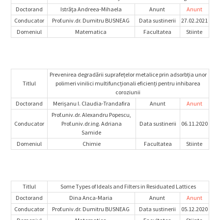
Doctorand
Istrăţa Andreea-Mihaela
Anunt
Anunt
Conducator
Prof.univ.dr. Dumitru BUSNEAG
Data sustinerii
27.02.2021
Domeniul
Matematica
Facultatea
Stiinte
Prevenirea degradării suprafețelor metalice prin adsorbția unor
Titlul
polimeri vinilici multifuncționali eficienți pentru inhibarea
coroziunii
Doctorand
Merișanu I. Claudia-Trandafira
Anunt
Anunt
Prof.univ.dr. Alexandru Popescu,
Conducator
Prof.univ.dr.ing. Adriana
Data sustinerii
06.11.2020
Samide
Domeniul
Chimie
Facultatea
Stiinte
Titlul
Some Types of Ideals and Filters in Residuated Lattices
Doctorand
Dina Anca-Maria
Anunt
Anunt
Conducator
Prof.univ.dr. Dumitru BUSNEAG
Data sustinerii
05.12.2020